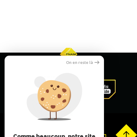
On en reste là
Comme beaucoup, notre site