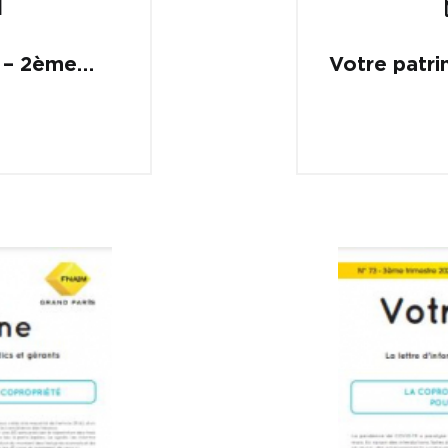
1
6 – 2ème
Votre patri