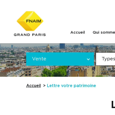
Accueil
Qui somme
Offre
VOTRE
*
Vente
Types
RECHERCHE
Référence
Accueil
Lettre votre patrimoine