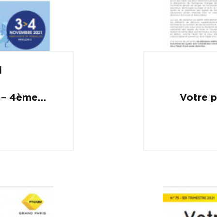
1
8 – 4ème
Votre p