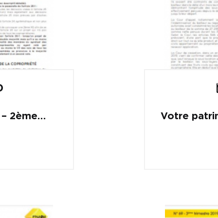
0
2 – 2ème
Votre patri