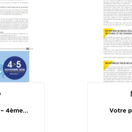
0
4 – 4ème
Votre p