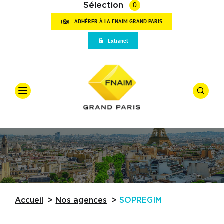
Sélection
0
ADHÉRER À LA FNAIM GRAND PARIS
VOT
Extranet
RECH
Accueil
Qui sommes-nous
Offre
*
Vente
Vos outils
Types De
Partenaires
Actualités
Budget
Accueil
Nos agences
SOPREGIM
Trouver une agence
Référence