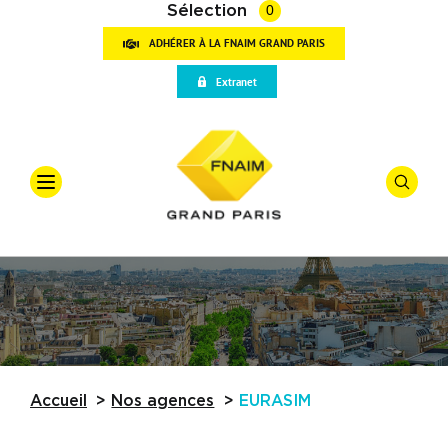
Sélection
0
ADHÉRER À LA FNAIM GRAND PARIS
VOT
Extranet
RECH
Accueil
Qui sommes-nous
Offre
*
Vente
Vos outils
Types De
Partenaires
Actualités
Budget
Accueil
Nos agences
EURASIM
Trouver une agence
Référence