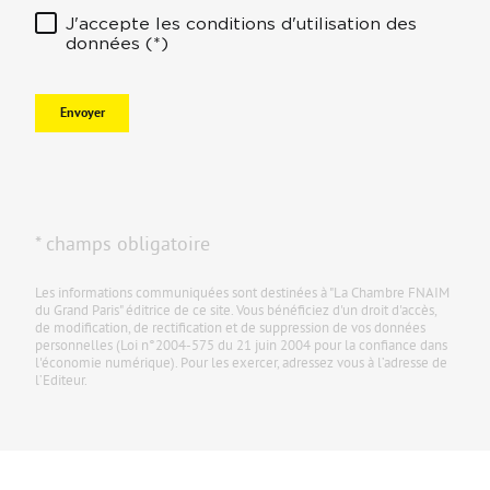
J'accepte les conditions d'utilisation des
données (*)
Envoyer
* champs obligatoire
Les informations communiquées sont destinées à "La Chambre FNAIM
du Grand Paris" éditrice de ce site. Vous bénéficiez d'un droit d'accès,
de modification, de rectification et de suppression de vos données
personnelles (Loi n°2004-575 du 21 juin 2004 pour la confiance dans
l'économie numérique). Pour les exercer, adressez vous à l’adresse de
l’Editeur.