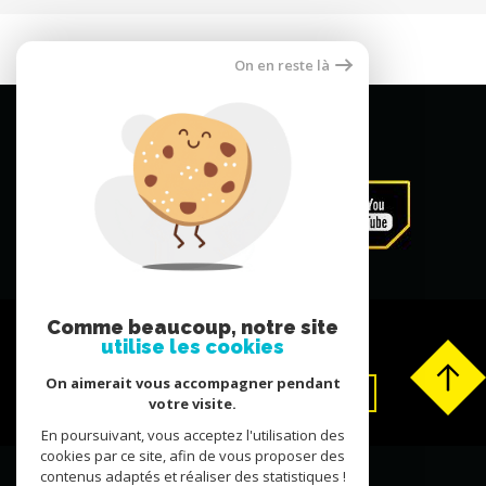
1 875 €
On en reste là
Comme beaucoup, notre site
utilise les cookies
On aimerait vous accompagner pendant
votre visite.
En poursuivant, vous acceptez l'utilisation des
Extranet
Déposer un avis
cookies par ce site, afin de vous proposer des
contenus adaptés et réaliser des statistiques !