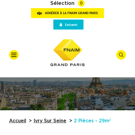
Sélection
0
ADHÉRER À LA FNAIM GRAND PARIS
VOT
Extranet
RECH
Accueil
Qui sommes-nous
Offre
*
Vente
Vos outils
Types De
Partenaires
Actualités
Budget
Accueil
Ivry Sur Seine
2 Pièces - 29m²
Trouver une agence
Référence