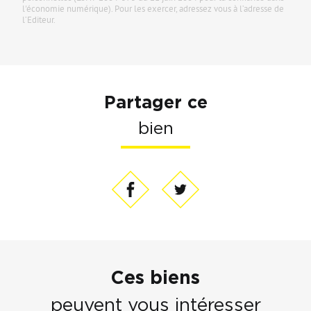
du Grand Paris" éditrice de ce site. Vous bénéficiez d'un droit d'accès,
de modification, de rectification et de suppression de vos données
personnelles (Loi n°2004-575 du 21 juin 2004 pour la confiance dans
l'économie numérique). Pour les exercer, adressez vous à l’adresse de
l’Editeur.
Partager ce
bien