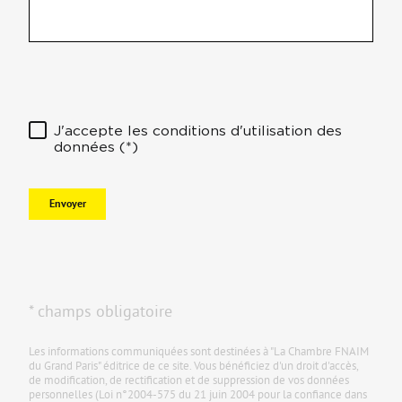
J'accepte les conditions d'utilisation des
données (*)
Envoyer
* champs obligatoire
Les informations communiquées sont destinées à "La Chambre FNAIM
du Grand Paris" éditrice de ce site. Vous bénéficiez d'un droit d'accès,
de modification, de rectification et de suppression de vos données
personnelles (Loi n°2004-575 du 21 juin 2004 pour la confiance dans