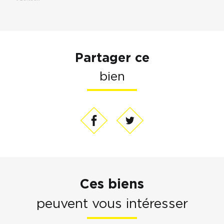
personnelles (Loi n°2004-575 du 21 juin 2004 pour la confiance dans
l'économie numérique). Pour les exercer, adressez vous à l’adresse de
l’Editeur.
Partager ce
bien
Ces biens