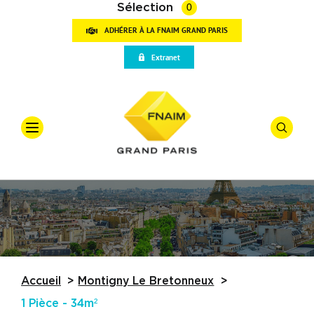
Sélection
0
ADHÉRER À LA FNAIM GRAND PARIS
VOT
Extranet
RECH
Accueil
Qui sommes-nous
Offre
*
Vente
Vos outils
Types De
Partenaires
Actualités
Budget
Accueil
Montigny Le Bretonneux
Trouver une agence
1 Pièce - 34m²
Référence