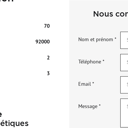
Nous con
70
Nom et prénom *
92000
2
Téléphone *
3
Email *
Message *
e
étiques