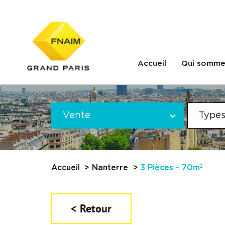
Accueil
Qui somme
Offre
VOTRE
*
Vente
Types
RECHERCHE
Référence
Accueil
Nanterre
3 Pièces - 70m²
< Retour