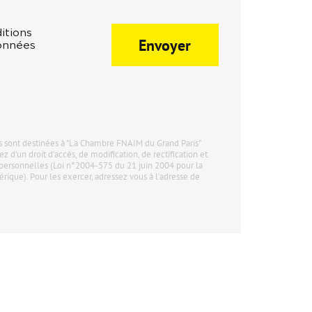
itions
Envoyer
données
sont destinées à "La Chambre FNAIM du Grand Paris"
ez d'un droit d'accès, de modification, de rectification et
personnelles (Loi n°2004-575 du 21 juin 2004 pour la
ique). Pour les exercer, adressez vous à l’adresse de