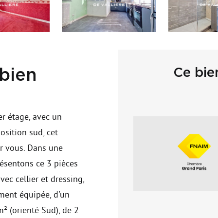
Ce bie
 bien
er étage, avec un
osition sud, cet
ur vous. Dans une
résentons ce 3 pièces
ec cellier et dressing,
ment équipée, d'un
² (orienté Sud), de 2