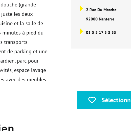
e douche (grande
2 Rue Du Marche
a juste les deux
92000 Nanterre
isine et la salle de
s minutes à pied du
01 5 5 17 3 3 33
s transports.
nt de parking et une
ardien, parc pour
nvités, espace lavage
ées avec des meubles
.
Sélectionn
ien