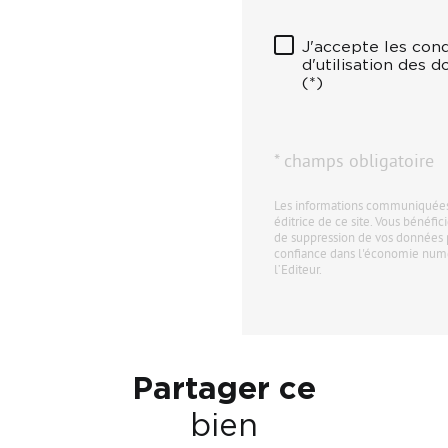
J'accepte les cond
d'utilisation des 
(*)
* champs obligatoire
Les informations communiquées 
éditrice de ce site. Vous bénéfici
de suppression de vos données 
confiance dans l'économie numér
l’Editeur.
Partager ce
bien