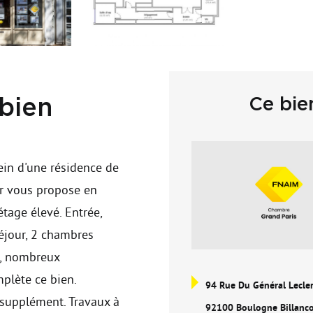
Ce bie
 bien
in d'une résidence de
r vous propose en
tage élevé. Entrée,
éjour, 2 chambres
u, nombreux
mplète ce bien.
94 Rue Du Général Lecle
 supplément. Travaux à
92100 Boulogne Billanc