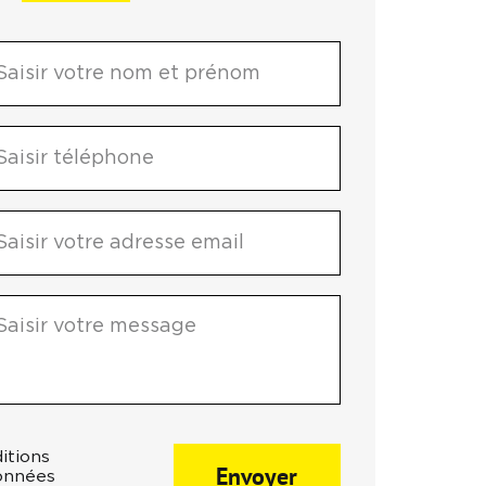
itions
Envoyer
données