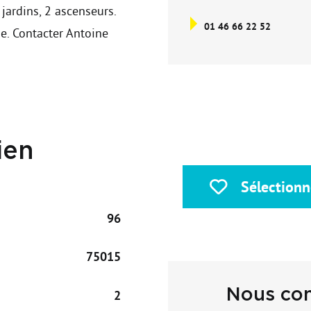
jardins, 2 ascenseurs.
01 46 66 22 52
. Contacter Antoine
ien
Sélectionn
96
75015
Nous con
2