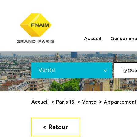
Accueil
Qui somme
Offre
VOTRE
*
Vente
Types
RECHERCHE
Référence
Accueil
Paris 15
Vente
Appartement
< Retour