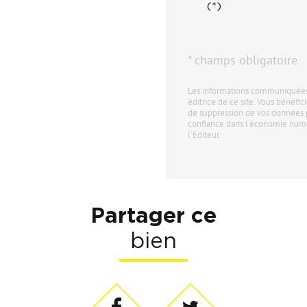
(*)
* champs obligatoire
Les informations communiquées 
éditrice de ce site. Vous bénéfici
de suppression de vos données 
confiance dans l'économie numér
l’Editeur.
Partager ce
bien