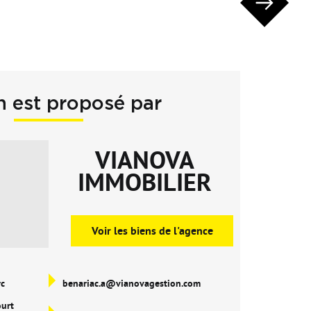
n est proposé par
VIANOVA
IMMOBILIER
Voir les biens de l'agence
rc
benariac.a@vianovagestion.com
ourt