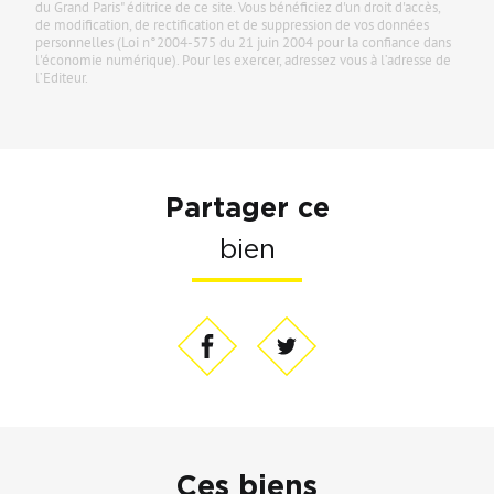
du Grand Paris" éditrice de ce site. Vous bénéficiez d'un droit d'accès,
de modification, de rectification et de suppression de vos données
personnelles (Loi n°2004-575 du 21 juin 2004 pour la confiance dans
l'économie numérique). Pour les exercer, adressez vous à l’adresse de
l’Editeur.
Partager ce
bien
Ces biens