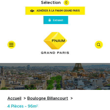
Sélection
0
ADHÉRER À LA FNAIM GRAND PARIS
VOT
Extranet
RECH
Accueil
Qui sommes-nous
Offre
*
Vente
Vos outils
Types De
Partenaires
Actualités
Budget
Accueil
Boulogne Billancourt
Trouver une agence
4 Pièces - 96m²
Référence