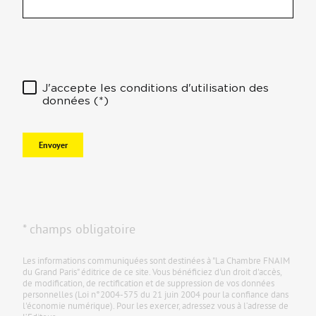
J'accepte les conditions d'utilisation des
données (*)
Envoyer
* champs obligatoire
Les informations communiquées sont destinées à "La Chambre FNAIM
du Grand Paris" éditrice de ce site. Vous bénéficiez d'un droit d'accès,
de modification, de rectification et de suppression de vos données
personnelles (Loi n°2004-575 du 21 juin 2004 pour la confiance dans
l'économie numérique). Pour les exercer, adressez vous à l’adresse de