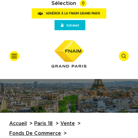
Sélection
0
ADHÉRER À LA FNAIM GRAND PARIS
VOT
Extranet
RECH
Accueil
Qui sommes-nous
Offre
*
Vente
Vos outils
Types De
Partenaires
Actualités
Budget
Accueil
Paris 18
Vente
Trouver une agence
Fonds De Commerce
Référence