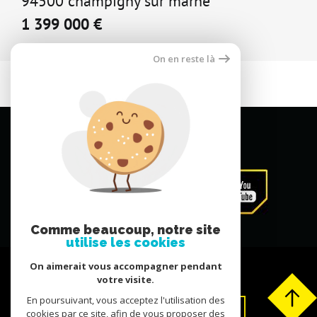
94500 champigny sur marne
1 399 000 €
On en reste là
Comme beaucoup, notre site
utilise les cookies
On aimerait vous accompagner pendant
votre visite.
En poursuivant, vous acceptez l'utilisation des
Extranet
Déposer un avis
cookies par ce site, afin de vous proposer des