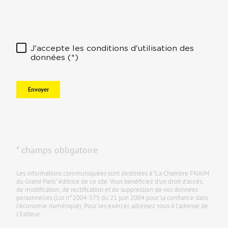
J'accepte les conditions d'utilisation des
données (*)
Envoyer
* champs obligatoire
Les informations communiquées sont destinées à "La Chambre FNAIM
du Grand Paris" éditrice de ce site. Vous bénéficiez d'un droit d'accès,
de modification, de rectification et de suppression de vos données
personnelles (Loi n°2004-575 du 21 juin 2004 pour la confiance dans
l'économie numérique). Pour les exercer, adressez vous à l’adresse de
l’Editeur.