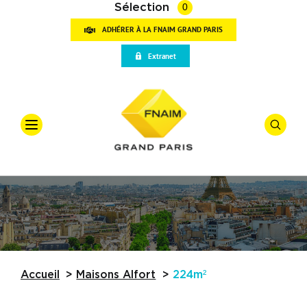
Sélection
0
ADHÉRER À LA FNAIM GRAND PARIS
VOT
Extranet
RECH
Accueil
Qui sommes-nous
Offre
*
Vente
Vos outils
Types De
Partenaires
Actualités
Budget
Accueil
Maisons Alfort
224m²
Trouver une agence
Référence