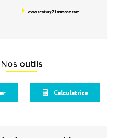
www.century21osmose.com
Nos outils
er
Calculatrice