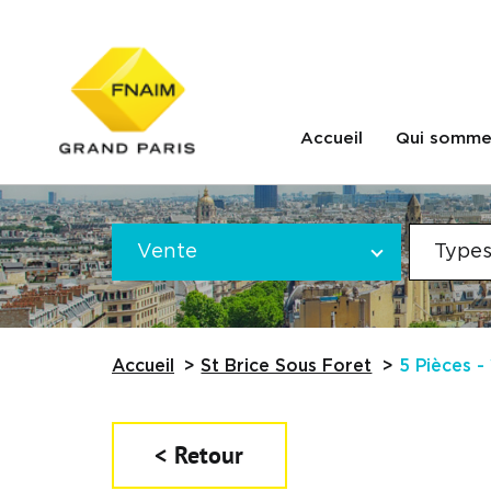
Accueil
Qui somme
Offre
VOTRE
*
Vente
Types
RECHERCHE
Référence
Accueil
St Brice Sous Foret
5 Pièces -
< Retour