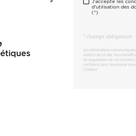
5
J'accepte les cond
d'utilisation des 
(*)
* champs obligatoire
e
Les informations communiquées 
étiques
éditrice de ce site. Vous bénéfici
de suppression de vos données 
confiance dans l'économie numér
l’Editeur.