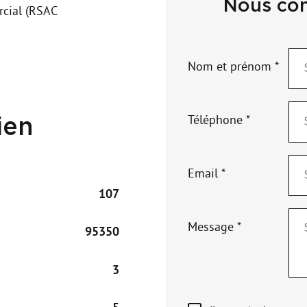
Nous con
cial (RSAC
Nom et prénom *
Téléphone *
ien
Email *
107
Message *
95350
3