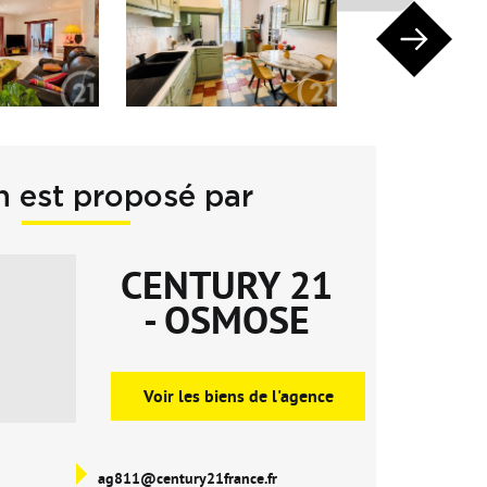
n est proposé par
CENTURY 21
- OSMOSE
Voir les biens de l'agence
ag811@century21france.fr