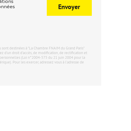
itions
Envoyer
données
sont destinées à "La Chambre FNAIM du Grand Paris"
ez d'un droit d'accès, de modification, de rectification et
personnelles (Loi n°2004-575 du 21 juin 2004 pour la
ique). Pour les exercer, adressez vous à l’adresse de