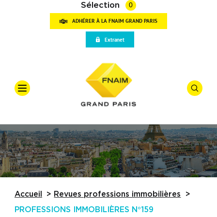
Sélection
0
ADHÉRER À LA FNAIM GRAND PARIS
VOT
Extranet
RECH
Accueil
Qui sommes-nous
Offre
*
Vente
Vos outils
Types De
Partenaires
Actualités
Budget
Accueil
Revues professions immobilières
Trouver une agence
PROFESSIONS IMMOBILIÈRES N°159
Référence