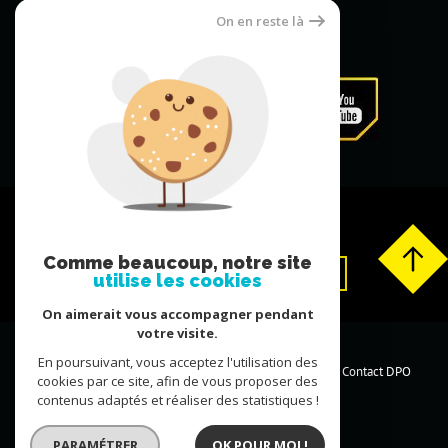
On en reste là
Comme beaucoup, notre site
Extranet
Déposer un avis
utilise les cookies
On aimerait vous accompagner pendant
votre visite.
© 2026 | Tous droits réservés |
En poursuivant, vous acceptez l'utilisation des
Plan du site
Mentions légales
Partenaires
Contact
Contact DPO
cookies par ce site, afin de vous proposer des
contenus adaptés et réaliser des statistiques !
27bis, avenue de Villiers, 75017 PARIS
PARAMÉTRER
OK POUR MOI !