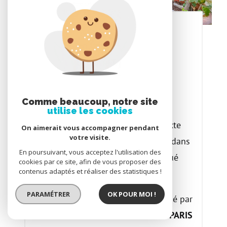
Appartement 5 pièces
204m²
Paris 11 - 75011
2 530 000 €
Comme beaucoup, notre site
utilise les cookies
PARIS 11ème - 204 m² à usage mixte
On aimerait vous accompagner pendant
votre visite.
(habitation ou profession libérale) dans
En poursuivant, vous acceptez l'utilisation des
un passage calme et recherché Situé
cookies par ce site, afin de vous proposer des
contenus adaptés et réaliser des statistiques !
au...
PARAMÉTRER
OK POUR MOI !
Proposé par
ORPI IMMO CONSEILS PARIS