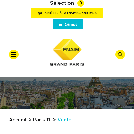
Sélection
0
ADHÉRER À LA FNAIM GRAND PARIS
VOT
Extranet
RECH
Accueil
Qui sommes-nous
Offre
*
Vente
Vos outils
Types De
Partenaires
Actualités
Budget
Accueil
Paris 11
Vente
Trouver une agence
Référence