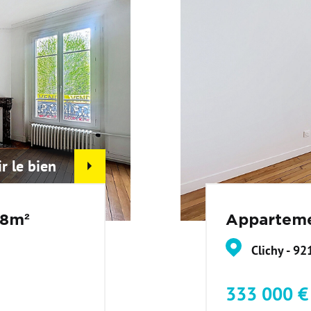
ir le bien
48m²
Apparteme
Clichy - 92
333 000 