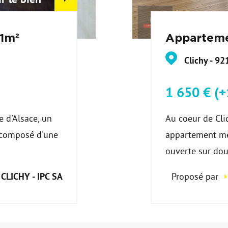
1m²
Apparteme
Clichy - 92
1 650 € (
 d'Alsace, un
Au coeur de Cli
 composé d'une
appartement me
ouverte sur doub
CLICHY - IPC SA
Proposé par