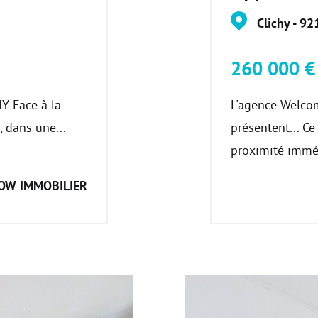
Clichy - 92
260 000 
 Face à la
L'agence Welco
, dans une...
présentent... Ce
proximité imméd
OW IMMOBILIER