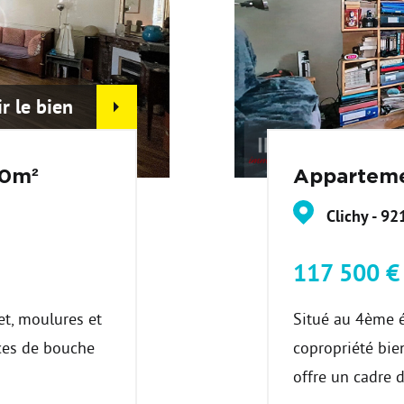
ir le bien
50m²
Apparteme
Clichy - 92
117 500 
t, moulures et
Situé au 4ème 
ces de bouche
copropriété bie
.
offre un cadre d