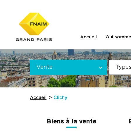
Accueil
Qui somme
Offre
VOTRE
*
Vente
Types
RECHERCHE
Référence
Accueil
Clichy
Biens à la vente