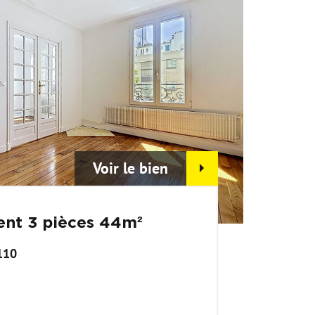
Voir le bien
nt 3 pièces 44m²
110
€