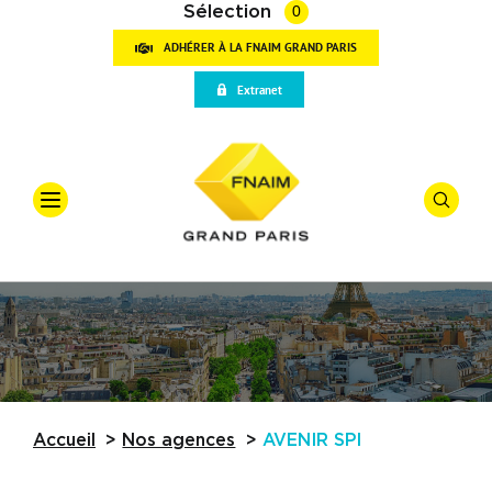
Sélection
0
ADHÉRER À LA FNAIM GRAND PARIS
VOT
Extranet
RECH
Accueil
Qui sommes-nous
Offre
*
Vente
Vos outils
Types De
Partenaires
Actualités
Budget
Accueil
Nos agences
AVENIR SPI
Trouver une agence
Référence