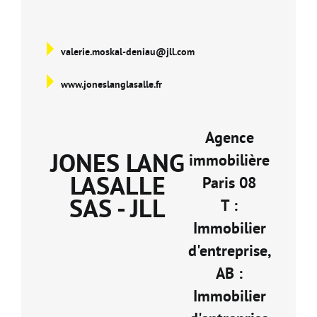
valerie.moskal-deniau@jll.com
www.joneslanglasalle.fr
Agence
JONES LANG
immobilière
LASALLE
Paris 08
SAS - JLL
T :
Immobilier
d'entreprise,
AB :
Immobilier