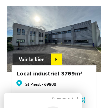
Voir le bien
Local industriel 3769m²
St Priest - 69800
109 € (+27 € de charges)
On en reste là