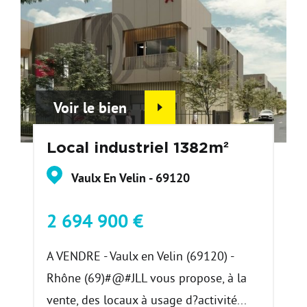
Voir le bien
Local industriel 1382m²
Vaulx En Velin - 69120
2 694 900 €
A VENDRE - Vaulx en Velin (69120) -
Rhône (69)#@#JLL vous propose, à la
vente, des locaux à usage d?activité...