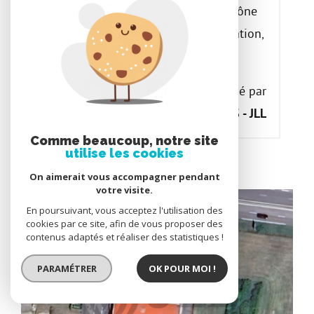
A LOUER - Saint Priest (69800) - Rhône
(69)#@#JLL vous propose, à la location,
un bâtiment à usage d?activité /...
Proposé par
JONES LANG LASALLE SAS - JLL
Comme beaucoup, notre site
utilise les cookies
On aimerait vous accompagner pendant
votre visite.
En poursuivant, vous acceptez l'utilisation des
cookies par ce site, afin de vous proposer des
contenus adaptés et réaliser des statistiques !
PARAMÉTRER
OK POUR MOI !