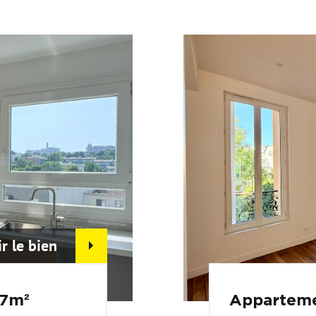
ir le bien
47m²
Apparteme