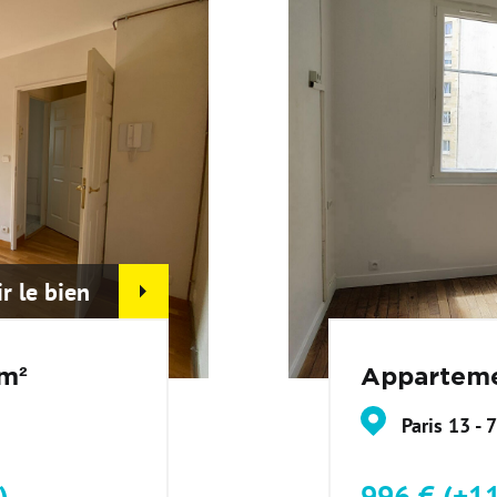
ir le bien
m²
Apparteme
Paris 13 - 
s)
996 € (+1