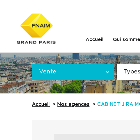
Accueil
Qui somme
Offre
VOTRE
*
Vente
Types
RECHERCHE
Référence
Accueil
Nos agences
CABINET J RAI