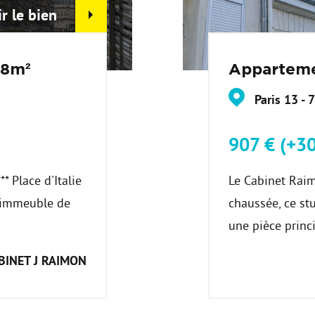
ir le bien
98m²
Apparteme
Paris 13 - 
907 € (+30
** Place d'Italie
Le Cabinet Raim
n immeuble de
chaussée, ce s
une pièce princ
BINET J RAIMON