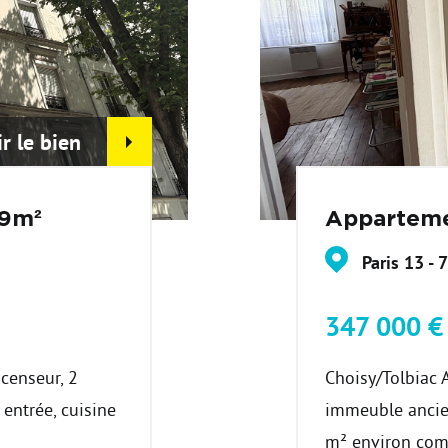
ir le bien
29m²
Apparteme
Paris 13 - 
347 000 
censeur, 2
Choisy/Tolbiac 
entrée, cuisine
immeuble ancie
m² environ comp