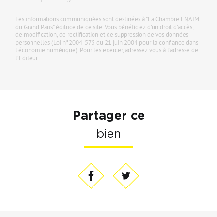
Les informations communiquées sont destinées à "La Chambre FNAIM
du Grand Paris" éditrice de ce site. Vous bénéficiez d'un droit d'accès,
de modification, de rectification et de suppression de vos données
personnelles (Loi n°2004-575 du 21 juin 2004 pour la confiance dans
l'économie numérique). Pour les exercer, adressez vous à l’adresse de
l’Editeur.
Partager ce
bien