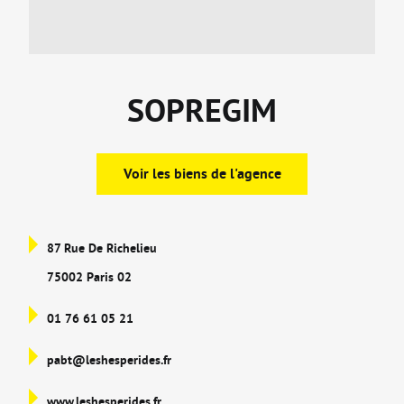
SOPREGIM
Voir les biens de l'agence
87 Rue De Richelieu
75002 Paris 02
01 76 61 05 21
pabt@leshesperides.fr
www.leshesperides.fr