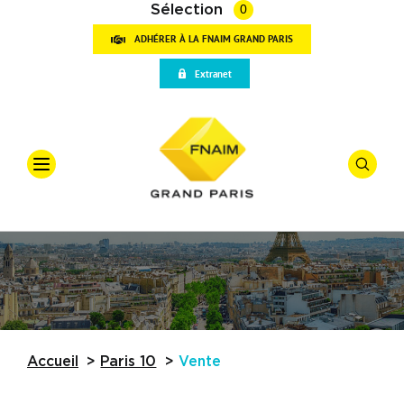
Sélection
0
ADHÉRER À LA FNAIM GRAND PARIS
VOT
Extranet
RECH
Accueil
Qui sommes-nous
Offre
*
Vente
Vos outils
Types De
Partenaires
Actualités
Budget
Accueil
Paris 10
Vente
Trouver une agence
Référence