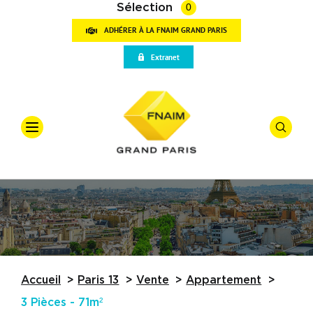
Sélection
0
ADHÉRER À LA FNAIM GRAND PARIS
VOT
Extranet
RECH
Accueil
Qui sommes-nous
Offre
*
Vente
Vos outils
Types De
Partenaires
Actualités
Budget
Accueil
Paris 13
Vente
Appartement
Trouver une agence
3 Pièces - 71m²
Référence