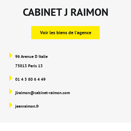
CABINET J RAIMON
Voir les biens de l'agence
96 Avenue D Italie
75013 Paris 13
01 4 5 80 6 4 49
jlraimon@cabinet-raimon.com
jeanraimon.fr